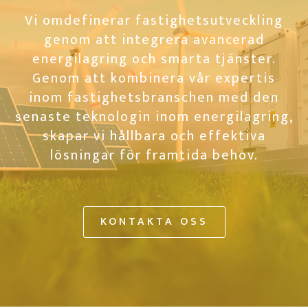
Vi omdefinerar fastighetsutveckling
genom att integrera avancerad
energilagring och smarta tjänster.
Genom att kombinera vår expertis
inom fastighetsbranschen med den
senaste teknologin inom energilagring,
skapar vi hållbara och effektiva
lösningar för framtida behov.
KONTAKTA OSS