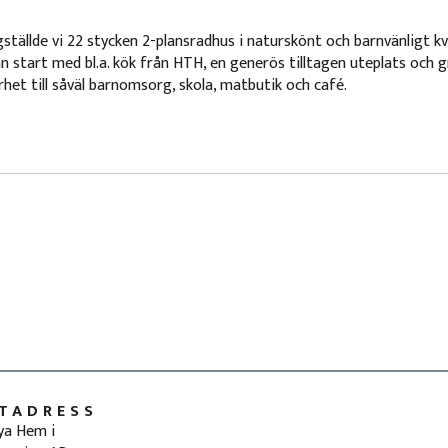
gställde vi 22 stycken 2-plansradhus i naturskönt och barnvänligt k
n start med bl.a. kök från HTH, en generös tilltagen uteplats och
het till såväl barnomsorg, skola, matbutik och café.
TADRESS
ya Hem i