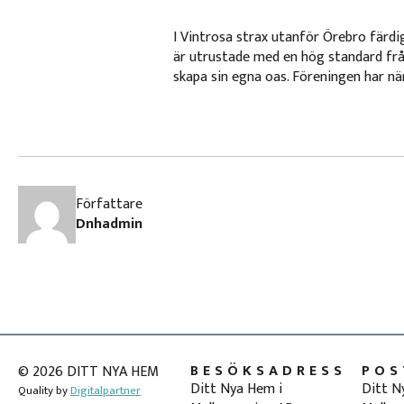
I Vintrosa strax utanför Örebro färdi
är utrustade med en hög standard frå
skapa sin egna oas. Föreningen har när
Författare
Dnhadmin
BESÖKSADRESS
POS
© 2026 DITT NYA HEM
Ditt Nya Hem i
Ditt N
Quality by
Digitalpartner