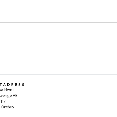
TADRESS
ya Hem i
sverige AB
 117
 Örebro